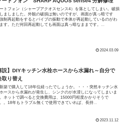
ートフォン SHARP AQUOS sense4 分解修理
ートフォン（シャープアクオスセンス4）を落としてしまい。破損
しましました。外観の破損は無いのですが、画面が真っ暗です
強制再起動をするとバイブの振動で本体が再起動しているのがわ
ます。ただ何回再起動しても画面は真っ暗なままです。...
2024.03.09
解説】DIYキッチン水栓ホースから水漏れ～自分で
栓取り替え
新築で購入して18年位経ったでしょうか。・・・突然キッチン水
ホースから水漏れが発生し、シンクのが水浸しになってしまいま
。ネットで調べると交換費用は、15000円程度かかりそうで
。。18年もトラブル無くで使用できていれば、長持...
2023.11.12