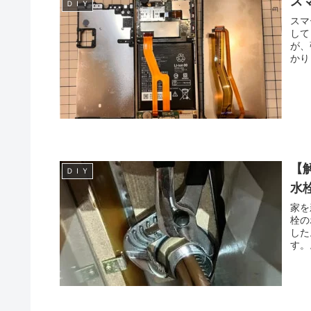
スマ
ＤＩＹ
スマ
して
が、
かり
【
ＤＩＹ
水
家を
栓の
した
す。