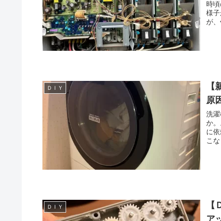
時頃
様子
が、
【
ＤＩＹ
原因
洗濯
か。
に依
こな
【
ＤＩＹ
ア