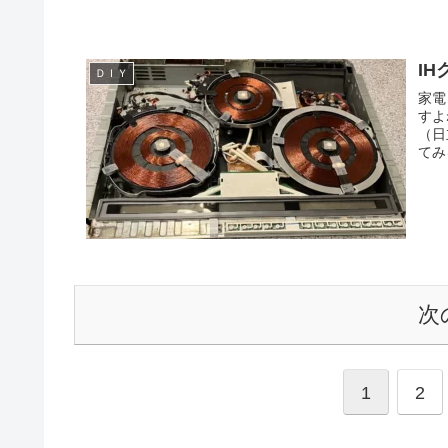
I
ＤＩＹ
家電
すよ
（日
てみ
次
1
2