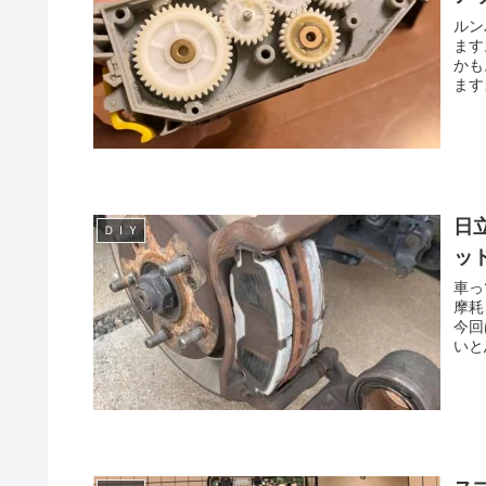
ルン
ます
かも
ます
日
ＤＩＹ
ッ
車っ
摩耗
今回
いと