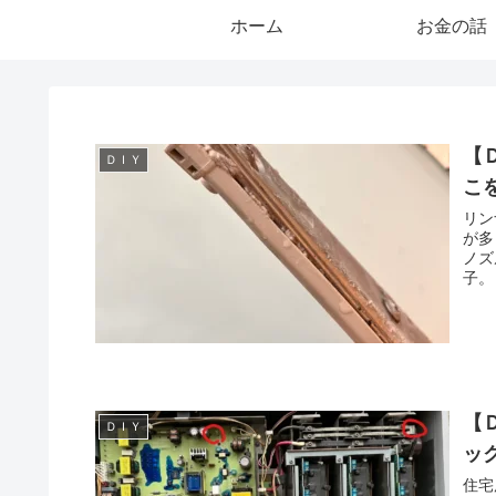
ホーム
お金の話
【
ＤＩＹ
こ
リン
が多
ノズ
子。
【
ＤＩＹ
ッ
住宅