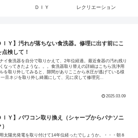
ＤＩＹ
レクリエーション
ＤＩＹ】汚れが落ちない食洗器。修理に出す前にこ
を点検して！
ナイ食洗器を自分で取りかえて、2年位経過。最近食器の汚れ残り
くなってきたような。。。食洗器取り替えの詳細はこちら洗浄用
ルを取り外してみると、隙間がありここから水圧が逃げている様
 一旦ネジを取り外し綺麗にして、元に戻して修理完...
2025.03.09
ＤＩＹ】パワコン取り換え（シャープからパナソニ
ク）
用太陽光発電を取り付けて14年位経ったでしょうか。・・・朝８