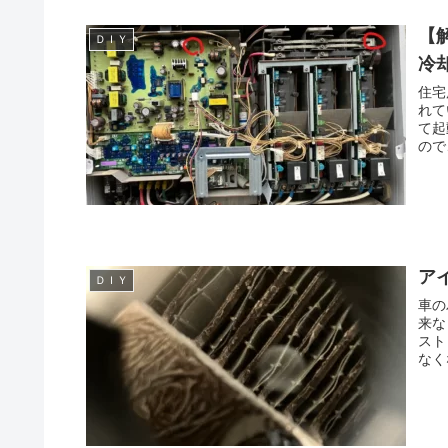
【
ＤＩＹ
冷
住宅
れて
て起
ので
ア
ＤＩＹ
車の
来な
スト
なく