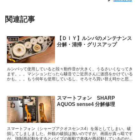
関連記事
【ＤＩＹ】ルンバのメンテナンス
ＤＩＹ
分解・清掃・グリスアップ
ルンバって使用していると段々動作音が大きく、うるさいくなってき
ます。。。マンションだったら騒音でご近所さんに迷惑をかけている
かも。。。もう何年も使用しているし、そろそろ買い替え時かと思い
ますよね？今回は私がDIYでおこなった分解点検の方法や...
スマートフォン SHARP
ＤＩＹ
AQUOS sense4 分解修理
スマートフォン（シャープアクオスセンス4）を落としてしまい。破
損してしましました。外観の破損は無いのですが、画面が真っ暗です
が、強制再起動をするとバイブの振動で本体が再起動しているのがわ