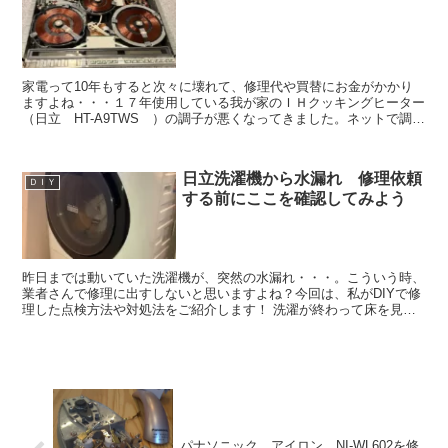
家電って10年もすると次々に壊れて、修理代や買替にお金がかかり
ますよね・・・１７年使用している我が家のＩＨクッキングヒーター
（日立 HT-A9TWS ）の調子が悪くなってきました。ネットで調べ
てみると、IHクッキングヒーターの寿命は10～1...
日立洗濯機から水漏れ 修理依頼
ＤＩＹ
する前にここを確認してみよう
昨日までは動いていた洗濯機が、突然の水漏れ・・・。こういう時、
業者さんで修理に出すしないと思いますよね？今回は、私がDIYで修
理した点検方法や対処法をご紹介します！ 洗濯が終わって床を見る
と床に水が・・・ 日立の縦置きドラム洗濯機です。型番...
パナソニック アイロン NI-WL602を修