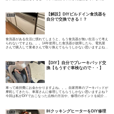
かります。ただ何回再起動しても画面は真っ暗なままです。...
【解説】DIYビルドイン食洗器を
ＤＩＹ
自分で交換できる！？
食洗器がある生活に慣れてしまうと、もう食洗器が無い生活って考え
られないですよね。。。14年使用した食洗器が故障したら、電気屋
さんで購入して業者さんで取り換えてもらうしかない思いますよね？
今回は私がDIYでおこなった食洗器の脱着方法や、交換す...
【DIY】自分でブレーキパッド交
ＤＩＹ
換【もうすぐ車検なので・・】
車って維持費にお金かかりますよね。。。自家用車のブーキパッドが
摩耗してきたら、車屋さんに修理してもらうしかない思いますよね？
今回は私がDIYでおこなった点検の方法や、修理のポイントを紹介し
たいと思います。今回は12､520円も節約出来まし...
IHクッキングヒーターをDIY修理
ＤＩＹ