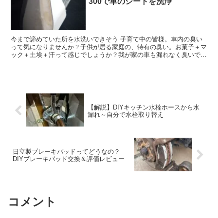
300で車のシートを洗浄
今まで諦めていた所を水洗いできそう 子育て中の皆様。車内の臭い
って気になりませんか？子供が居る家庭の、特有の臭い。お菓子＋マ
ック＋土埃＋汗って感じでしょうか？我が家の車も漏れなく臭いで
す。室内クリーニングを業者さんにに頼むと、10､000円...
【解説】DIYキッチン水栓ホースから水
漏れ～自分で水栓取り替え
日立製ブレーキパッドってどうなの？
DIYブレーキパッド交換＆評価レビュー
コメント