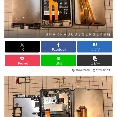
ＳＨＡＲＰＡＱＵＯＳＳＥＮＳＥ４分解
X
Facebook
はてブ
Pocket
LINE
コピー
2024.03.09
2024.06.21