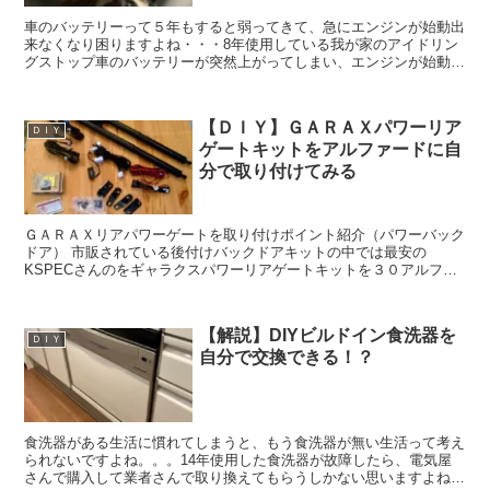
車のバッテリーって５年もすると弱ってきて、急にエンジンが始動出
来なくなり困りますよね・・・8年使用している我が家のアイドリン
グストップ車のバッテリーが突然上がってしまい、エンジンが始動で
きなくなりました。8年も使用できていれば、長持ちしたほ...
【ＤＩＹ】ＧＡＲＡＸパワーリア
ＤＩＹ
ゲートキットをアルファードに自
分で取り付けてみる
ＧＡＲＡＸリアパワーゲートを取り付けポイント紹介（パワーバック
ドア） 市販されている後付けバックドアキットの中では最安の
KSPECさんのをギャラクスパワーリアゲートキットを３０アルファ
ードに取付しました。色々問題や説明書が不親切なこともあり...
【解説】DIYビルドイン食洗器を
ＤＩＹ
自分で交換できる！？
食洗器がある生活に慣れてしまうと、もう食洗器が無い生活って考え
られないですよね。。。14年使用した食洗器が故障したら、電気屋
さんで購入して業者さんで取り換えてもらうしかない思いますよね？