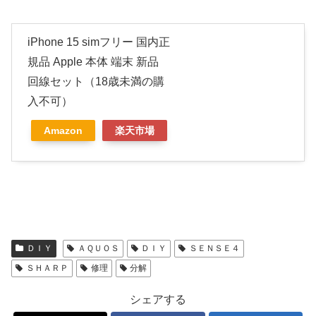
iPhone 15 simフリー 国内正
規品 Apple 本体 端末 新品
回線セット（18歳未満の購
入不可）
Amazon
楽天市場
ＤＩＹ
ＡＱＵＯＳ
ＤＩＹ
ＳＥＮＳＥ４
ＳＨＡＲＰ
修理
分解
シェアする