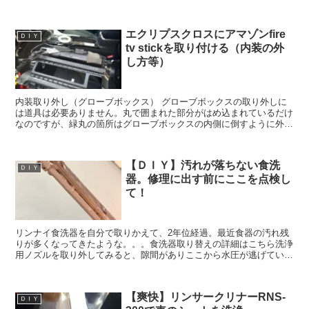
今回は私がDIYでおこなった食洗器の脱着方法や、交換す...
エクリプスクロスにアマゾンfire
ＤＩＹ
tv stickを取り付ける（内装の外
し方等）
内装取り外し（グローブボックス） グローブボックスの取り外しに
は道具は必要ありません。丸で囲まれた部分がはめ込まれているだけ
なのですが、緑丸の箇所はグローブボックスの内側に倒すように外さ
ないと折れてしまう可能性があるので要注意です。 エアコ...
【ＤＩＹ】汚れが落ちない食洗
ＤＩＹ
器。修理に出す前にここを点検し
て！
リンナイ食洗器を自分で取りかえて、2年位経過。最近食器の汚れ残
りが多くなってきたような。。。食洗器取り替えの詳細はこちら洗浄
用ノズルを取り外してみると、隙間がありここから水圧が逃げている
様子。 一旦ネジを取り外し綺麗にして、元に戻して修理完...
【爽快】リンサークリナーRNS-
ＤＩＹ