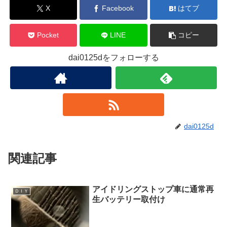
X
Facebook
はてブ
Pocket
LINE
コピー
dai0125dをフォローする
dai0125d
関連記事
アイドリングストップ車に通常再
ＤＩＹ
生バッテリー取付け