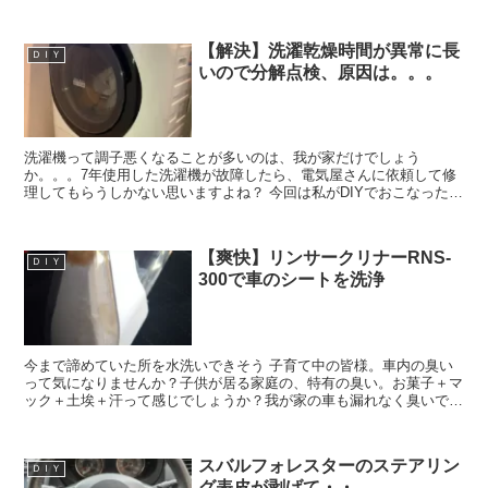
【解決】洗濯乾燥時間が異常に長
ＤＩＹ
いので分解点検、原因は。。。
洗濯機って調子悪くなることが多いのは、我が家だけでしょう
か。。。7年使用した洗濯機が故障したら、電気屋さんに依頼して修
理してもらうしかない思いますよね？ 今回は私がDIYでおこなった点
検の方法や、修理のポイントを紹介したいと思います。今回は...
【爽快】リンサークリナーRNS-
ＤＩＹ
300で車のシートを洗浄
今まで諦めていた所を水洗いできそう 子育て中の皆様。車内の臭い
って気になりませんか？子供が居る家庭の、特有の臭い。お菓子＋マ
ック＋土埃＋汗って感じでしょうか？我が家の車も漏れなく臭いで
す。室内クリーニングを業者さんにに頼むと、10､000円...
スバルフォレスターのステアリン
ＤＩＹ
グ表皮が剥げて・・