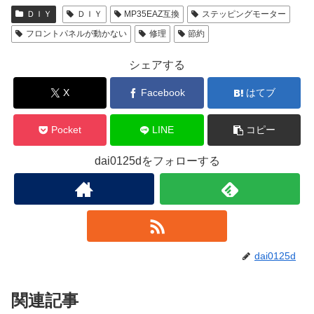
ＤＩＹ
ＤＩＹ
MP35EAZ互換
ステッピングモーター
フロントパネルが動かない
修理
節約
シェアする
X
Facebook
はてブ
Pocket
LINE
コピー
dai0125dをフォローする
dai0125d
関連記事