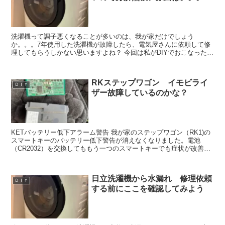
洗濯機って調子悪くなることが多いのは、我が家だけでしょう
か。。。7年使用した洗濯機が故障したら、電気屋さんに依頼して修
理してもらうしかない思いますよね？ 今回は私がDIYでおこなった点
検の方法や、修理のポイントを紹介したいと思います。今回は...
RKステップワゴン イモビライ
ＤＩＹ
ザー故障しているのかな？
KETバッテリー低下アラーム警告 我が家のステップワゴン（RK1)の
スマートキーのバッテリー低下警告が消えなくなりました。電池
（CR2032）を交換してももう一つのスマートキーでも症状が改善せ
ず、NOKEYの警告も出るようになりました。急に...
日立洗濯機から水漏れ 修理依頼
ＤＩＹ
する前にここを確認してみよう