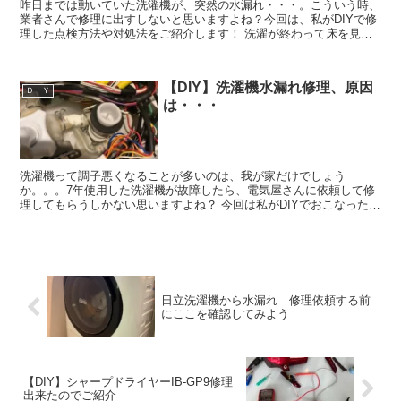
昨日までは動いていた洗濯機が、突然の水漏れ・・・。こういう時、
業者さんで修理に出すしないと思いますよね？今回は、私がDIYで修
理した点検方法や対処法をご紹介します！ 洗濯が終わって床を見る
と床に水が・・・ 日立の縦置きドラム洗濯機です。型番...
【DIY】洗濯機水漏れ修理、原因
ＤＩＹ
は・・・
洗濯機って調子悪くなることが多いのは、我が家だけでしょう
か。。。7年使用した洗濯機が故障したら、電気屋さんに依頼して修
理してもらうしかない思いますよね？ 今回は私がDIYでおこなった点
検の方法や、修理のポイントを紹介したいと思います。今回は...
日立洗濯機から水漏れ 修理依頼する前
にここを確認してみよう
【DIY】シャープドライヤーIB-GP9修理
出来たのでご紹介