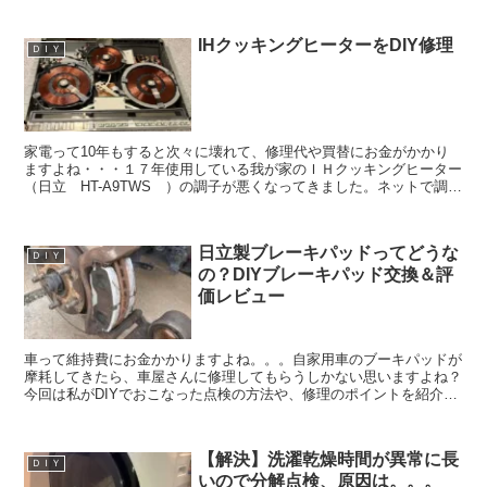
IHクッキングヒーターをDIY修理
ＤＩＹ
家電って10年もすると次々に壊れて、修理代や買替にお金がかかり
ますよね・・・１７年使用している我が家のＩＨクッキングヒーター
（日立 HT-A9TWS ）の調子が悪くなってきました。ネットで調べ
てみると、IHクッキングヒーターの寿命は10～1...
日立製ブレーキパッドってどうな
ＤＩＹ
の？DIYブレーキパッド交換＆評
価レビュー
車って維持費にお金かかりますよね。。。自家用車のブーキパッドが
摩耗してきたら、車屋さんに修理してもらうしかない思いますよね？
今回は私がDIYでおこなった点検の方法や、修理のポイントを紹介し
たいと思います。今回は12､520円も節約出来ました...
【解決】洗濯乾燥時間が異常に長
ＤＩＹ
いので分解点検、原因は。。。