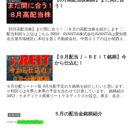
お金の話
う！
【8月高配当株】まだ間に合う！ 〇８月の高配当株を紹介します 〇
配当利回り上位はこちら ​8904：AVANTIA株式会社AVANTIAは愛知県
名古屋市瑞穂区に本社を置く不動産会社。中部エリアのほか関西エリ
アでも手広く事業を展開している。 ...
【９月配当Ｊ－ＲＥＩＴ銘柄】今
お金の話
から仕込む！
９月分配リート一覧 9月分配予定の５銘柄を紹介したいと思います。
※利回りは今季と来季の予定を合わせて計算しています。 銘柄紹介
3453：ケネディクス商業リートケネディクスが設立。東京、名古
屋、大阪、福岡中心の４大都市圏を軸に、スーパーやシ...
５月の配当金銘柄紹介
お金の話