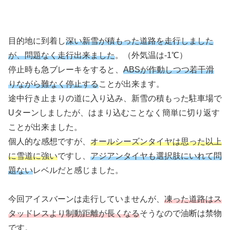
目的地に到着し
深い新雪が積もった道路を走行しました
が、問題なく走行出来ました
。（外気温は-1℃）
停止時も急ブレーキをすると、
ABSが作動しつつ若干滑
りながら難なく停止する
ことが出来ます。
途中行き止まりの道に入り込み、新雪の積もった駐車場で
Uターンしましたが、はまり込むことなく簡単に切り返す
ことが出来ました。
個人的な感想ですが、
オールシーズンタイヤは思った以上
に雪道に強い
ですし、
アジアンタイヤも選択肢にいれて問
題ない
レベルだと感じました。
今回アイスバーンは走行していませんが、
凍った道路はス
タッドレスより制動距離が長くなる
そうなので油断は禁物
です。