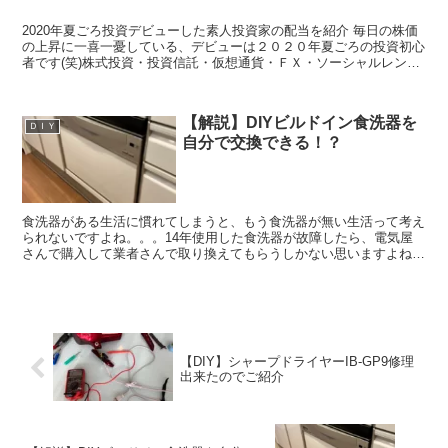
2020年夏ごろ投資デビューした素人投資家の配当を紹介 毎日の株価
の上昇に一喜一憂している、デビューは２０２０年夏ごろの投資初心
者です(笑)株式投資・投資信託・仮想通貨・ＦＸ・ソーシャルレンデ
ィングを実践してます。 きっかけは２つありまして...
【解説】DIYビルドイン食洗器を
ＤＩＹ
自分で交換できる！？
食洗器がある生活に慣れてしまうと、もう食洗器が無い生活って考え
られないですよね。。。14年使用した食洗器が故障したら、電気屋
さんで購入して業者さんで取り換えてもらうしかない思いますよね？
今回は私がDIYでおこなった食洗器の脱着方法や、交換す...
【DIY】シャープドライヤーIB-GP9修理
出来たのでご紹介