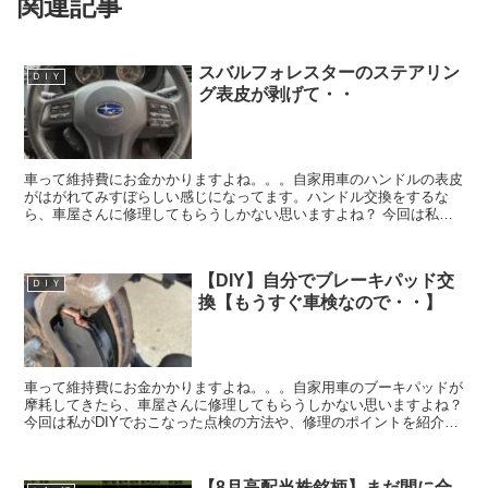
関連記事
スバルフォレスターのステアリン
ＤＩＹ
グ表皮が剥げて・・
車って維持費にお金かかりますよね。。。自家用車のハンドルの表皮
がはがれてみすぼらしい感じになってます。ハンドル交換をするな
ら、車屋さんに修理してもらうしかない思いますよね？ 今回は私が
DIYでおこなった交換の方法や、修理のポイントを紹介した...
【DIY】自分でブレーキパッド交
ＤＩＹ
換【もうすぐ車検なので・・】
車って維持費にお金かかりますよね。。。自家用車のブーキパッドが
摩耗してきたら、車屋さんに修理してもらうしかない思いますよね？
今回は私がDIYでおこなった点検の方法や、修理のポイントを紹介し
たいと思います。今回は12､520円も節約出来まし...
【8月高配当株銘柄】まだ間に合