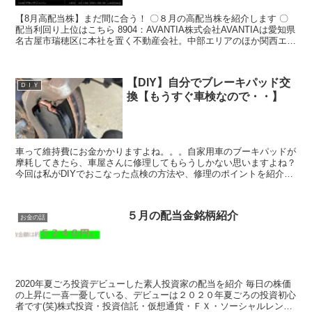
【8月高配当株】まだ間に合う！ 〇８月の高配当株を紹介します 〇
配当利回り上位はこちら ​8904：AVANTIA株式会社AVANTIAは愛知県
名古屋市瑞穂区に本社を置く不動産会社。中部エリアのほか関西エリ
アでも手広く事業を展開している。 ...
【DIY】自分でブレーキパッド交
ＤＩＹ
換【もうすぐ車検なので・・】
車って維持費にお金かかりますよね。。。自家用車のブーキパッドが
摩耗してきたら、車屋さんに修理してもらうしかない思いますよね？
今回は私がDIYでおこなった点検の方法や、修理のポイントを紹介し
たいと思います。今回は12､520円も節約出来まし...
５月の配当金銘柄紹介
お金の話
2020年夏ごろ投資デビューした素人投資家の配当を紹介 毎日の株価
の上昇に一喜一憂している、デビューは２０２０年夏ごろの投資初心
者です(笑)株式投資・投資信託・仮想通貨・ＦＸ・ソーシャルレンデ