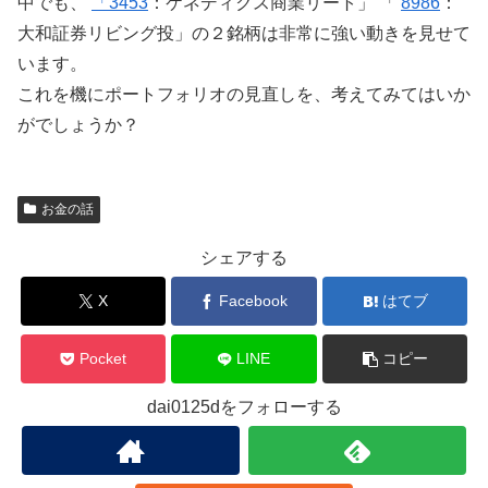
中でも、
「3453
：ケネディクス商業リート」 「
8986
：
大和証券リビング投」の２銘柄は非常に強い動きを見せて
います。
これを機にポートフォリオの見直しを、考えてみてはいか
がでしょうか？
お金の話
シェアする
X
Facebook
はてブ
Pocket
LINE
コピー
dai0125dをフォローする