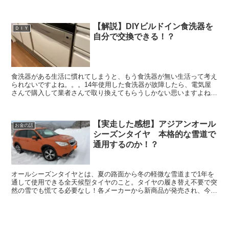
ィングを実践してます。 きっかけは２つありまして...
【解説】DIYビルドイン食洗器を
ＤＩＹ
自分で交換できる！？
食洗器がある生活に慣れてしまうと、もう食洗器が無い生活って考え
られないですよね。。。14年使用した食洗器が故障したら、電気屋
さんで購入して業者さんで取り換えてもらうしかない思いますよね？
今回は私がDIYでおこなった食洗器の脱着方法や、交換す...
【実走した感想】アジアンオール
お金の話
シーズンタイヤ 本格的な雪道で
通用するのか！？
オールシーズンタイヤとは、夏の路面から冬の軽微な雪道まで1年を
通して使用できる全天候型タイヤのこと。タイヤの履き替え不要で突
然の雪でも慌てる必要なし！各メーカーから新商品が発売され、今、
選択する方が増えているようです。私は普段は雪が積もらな...