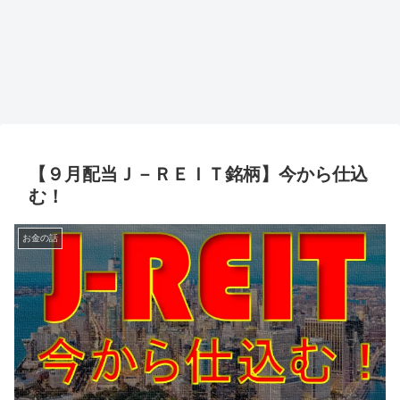
【９月配当Ｊ－ＲＥＩＴ銘柄】今から仕込
む！
お金の話