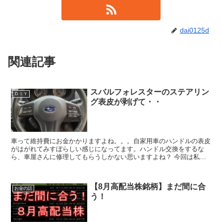
dai0125d
関連記事
スバルフォレスターのステアリン
ＤＩＹ
グ表皮が剥げて・・
車って維持費にお金かかりますよね。。。自家用車のハンドルの表皮
がはがれてみすぼらしい感じになってます。ハンドル交換をするな
ら、車屋さんに修理してもらうしかない思いますよね？ 今回は私が
DIYでおこなった交換の方法や、修理のポイントを紹介した...
【8月高配当株銘柄】まだ間に合
お金の話
う！